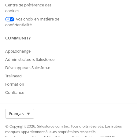
Centre de préférence des
cookies
Vos choix en matière de
CET ARTICLE A-T-IL RÉSOLU VOTRE PROBLÈME ?
confidentialité
Dites-nous ce que nous pouvons améliorer !
COMMUNITY
Oui
Non
AppExchange
Administrateurs Salesforce
Développeurs Salesforce
Trailhead
Formation
Confiance
Select Org
Français
© Copyright 2026, Salesforce.com Inc. Tous droits réservés. Les autres
marques appartiennent à leurs propriétaires respectifs.