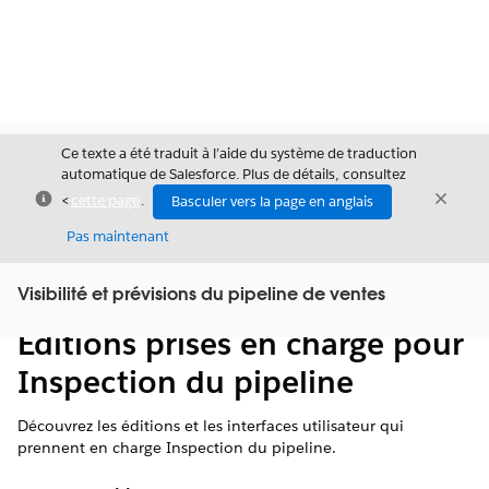
Ce texte a été traduit à l’aide du système de traduction
automatique de Salesforce. Plus de détails, consultez
Fermer
Ferme
<
cette page
.
Basculer vers la page en anglais
Fermer
Pas maintenant
Table des
Visibilité et prévisions du pipeline de ventes
Afficher la table des matières
matières
Éditions prises en charge pour
Inspection du pipeline
Découvrez les éditions et les interfaces utilisateur qui
prennent en charge Inspection du pipeline.