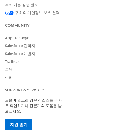
Performance Edition
쿠키 기본 설정 센터
Unlimited Edition
귀하의 개인정보 보호 선택
파이프라인 검사는 다음 Edition에서 추가 비용으로 사용할 수 있는
매출 인텔리전스와 함께 사용할 수도 있습니다.
COMMUNITY
Enterprise Edition
AppExchange
Performance Edition
Salesforce 관리자
Unlimited Edition
Salesforce 개발자
매출 인텔리전스에 대한 액세스 권한이 있는 사용자만 파이프라인
Trailhead
검사 플로 차트를 사용할 수 있습니다.
교육
신뢰
이 기사를 통해 문제를 해결했습니까?
SUPPORT & SERVICES
개선을 위한 의견을 보내주세요.
도움이 필요한 경우 리소스를 추가
예
아니요
로 확인하거나 전문가의 도움을 받
으십시오.
지원 받기