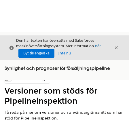
Den här texten har översatts med Salesforces
maskinöversättningssystem. Mer information
här
.
Stäng
Stäng
Stäng
Byt till engelska
Inte nu
Synlighet och prognoser för försäljningspipeline
Innehållsförteckningar
Visa innehållsförteckning
Versioner som stöds för
Pipelineinspektion
Få reda på mer om versioner och användargränssnitt som har
stöd för Pipelineinspektion.