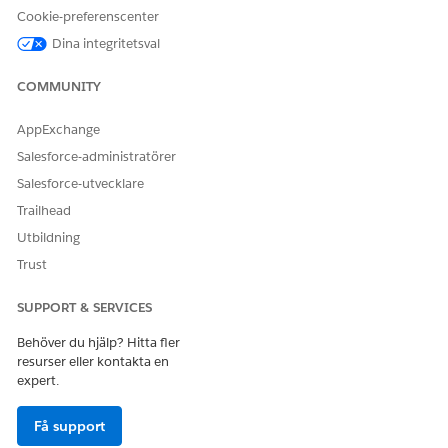
Cookie-preferenscenter
LÖSTE DENNA ARTIKEL DITT PROBLEM?
Dina integritetsval
Berätta för oss vad vi kan förbättra!
Ja
Nej
COMMUNITY
AppExchange
Salesforce-administratörer
Salesforce-utvecklare
Trailhead
Utbildning
Trust
SUPPORT & SERVICES
Behöver du hjälp? Hitta fler
resurser eller kontakta en
expert.
Få support