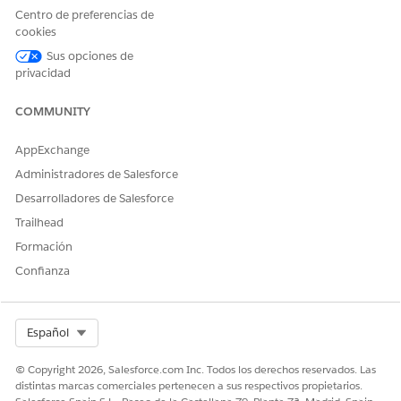
Para generar información de negociaciones, abra el panel
Centro de preferencias de
lateral y haga clic en cualquiera de estos botones.
cookies
Sus opciones de
Resumen de negociaciones
: Obtenga una descripción
privacidad
general completa de la negociación, incluyendo objetivos
de clientes, puntos débiles y actores clave.
COMMUNITY
Última interacción
: Resuma conclusiones clave, opiniones
de clientes y puntos importantes de su reunión o
AppExchange
conversación más reciente.
Estrategia de negociaciones
: Identifique posibles
Administradores de Salesforce
bloqueadores, objeciones o cambios negativos en la
Desarrolladores de Salesforce
opinión que podrían afectar a la negociación.
Trailhead
Formación
Confianza
Select Org
Español
© Copyright 2026, Salesforce.com Inc. Todos los derechos reservados. Las
distintas marcas comerciales pertenecen a sus respectivos propietarios.