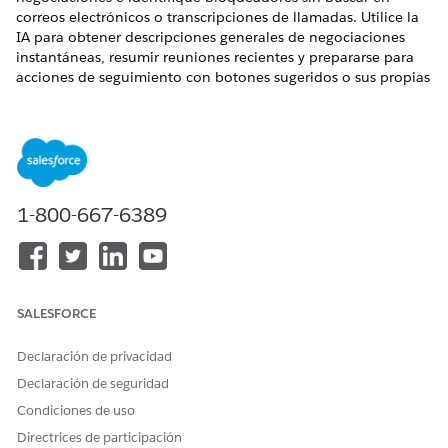
correos electrónicos o transcripciones de llamadas. Utilice la
IA para obtener descripciones generales de negociaciones
instantáneas, resumir reuniones recientes y prepararse para
acciones de seguimiento con botones sugeridos o sus propias
preguntas.
EDICIONES NECESARIAS
Disponible en: Lightning Experience
1-800-667-6389
Disponible en: Ediciones
Enterprise
,
Performance
,
Unlimited
y
Developer
Edition con el complemento
Agentforce para ventas o Agentforce para un sector, o
incluido en Agentforce 1 Sales o Industry Edition. Requiere
que cada usuario tenga el complemento Agentforce para
ventas o Agentforce para un sector para acceder a las
SALESFORCE
acciones.
Declaración de privacidad
PERMISOS DE USUARIO NECESARIOS
Declaración de seguridad
Para generar información de
Gestión de cuentas
Condiciones de uso
negociaciones de IA:
Agentforce
Directrices de participación