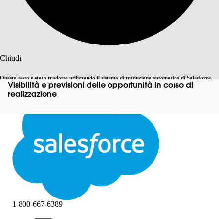
Cerca
Chiudi
Questo testo è stato tradotto utilizzando il sistema di traduzione automatica di Salesforce.
Visibilità e previsioni delle opportunità in corso di
Passa all'inglese
Non ora
Ulteriori dettagli sono disponibili
qui
.
realizzazione
Chiudi
Chiudi
1-800-667-6389