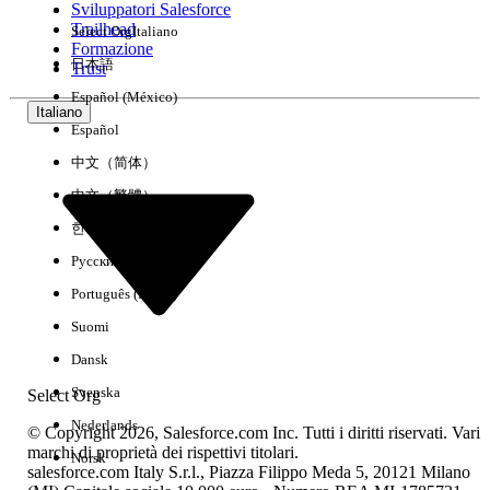
Sviluppatori Salesforce
Trailhead
Select Org
Italiano
Esperienza
Formazione
日本語
Trust
Español (México)
Italiano
Español
Cancella tutto
Chiudi
中文（简体）
中文（繁體）
한국어
Русский
Português (Brasil)
Suomi
Dansk
Svenska
Select Org
Nederlands
© Copyright 2026, Salesforce.com Inc. Tutti i diritti riservati. Vari
marchi di proprietà dei rispettivi titolari.
Norsk
salesforce.com Italy S.r.l., Piazza Filippo Meda 5, 20121 Milano
Nessun risultato