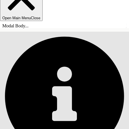
Open Main Menu
Close
Modal Body...
INHOUDSOPGAVE
Zoeken
Inhoudsopgave
weergeven
Inhoudsopgave