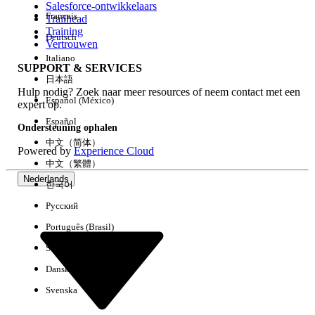
Salesforce-ontwikkelaars
Français
Trailhead
Ervaring
Training
Deutsch
Vertrouwen
Italiano
SUPPORT & SERVICES
日本語
Hulp nodig? Zoek naar meer resources of neem contact met een
Alles wissen
Gereed
Español (México)
expert op.
Español
Ondersteuning ophalen
中文（简体）
Powered by
Experience Cloud
中文（繁體）
Nederlands
한국어
Русский
Português (Brasil)
Suomi
Dansk
Svenska
Geen resultaten