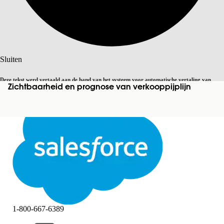
Zoeken
Sluiten
Deze tekst werd vertaald aan de hand van het systeem voor automatische vertaling van
Zichtbaarheid en prognose van verkooppijplijn
Overschakelen op Engels
Niet nu
Salesforce. U vindt
hier
meer details.
Sluiten
Sluiten
1-800-667-6389