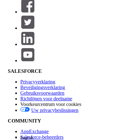
Filters (0)
FILTERS SELECTEREN
Productgebied
Toevoegen
Invloed op functies
SALESFORCE
Privacyverklaring
Beveiligingsverklaring
Gebruiksvoorwaarden
Richtlijnen voor deelname
Voorkeurcentrum voor cookies
Uw privacybeslissingen
Edition
COMMUNITY
AppExchange
Salesforce-beheerders
English