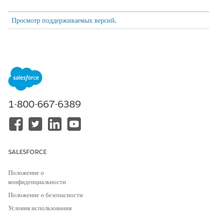
Просмотр поддерживаемых версий
.
Общие рекомендации
Решите, какую методологию использовать. Одновременно
можно активировать только одну методологию, поэтому
выберите методологию, соответствующую потребностям вашего
предприятия. Вы можете настроить готовый шаблон
методологии или создать собственный.
1-800-667-6389
Просмотрите существующие данные о возможностях.
Активация функции добавляет поля методологии ко всем
открытым возможностям.
Объедините группу сбыта по стандартам оценки. Торговые
SALESFORCE
представители должны знать, как оценивать поля (низкий,
средний, высокий) перед включением.
Положение о
конфиденциальности
Положение о безопасности
ЭТА СТАТЬЯ РЕШИЛА ВАШУ ПРОБЛЕМУ?
Условия использования
Оставьте свой отзыв, чтобы мы могли стать лучше!