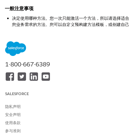
一般注意事项
决定使用哪种方法。您一次只能激活一个方法，所以请选择适合
您业务需求的方法。您可以自定义预构建方法模板，或创建自己
的模板。
查看现有业务机会数据。激活该功能会将方法字段添加到所有未
处理的业务机会。
使销售团队与评分标准保持一致。销售代表必须了解如何在打开
字段之前对其进行评分（低、中、高）。
1-800-667-6389
本文章是否解决您的问题？
请与我们共享您的想法，以便我们进行改进！
SALESFORCE
是
否
隐私声明
安全声明
使用条款
参与准则