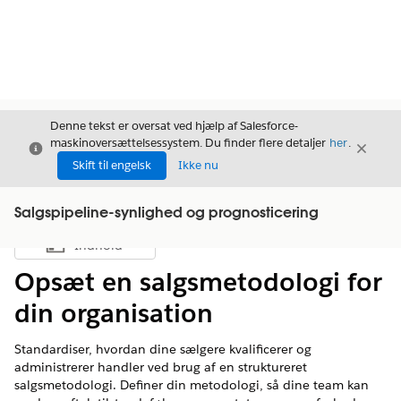
Denne tekst er oversat ved hjælp af Salesforce-
maskinoversættelsessystem. Du finder flere detaljer
her
.
Luk
Luk
Luk
Skift til engelsk
Ikke nu
Salgspipeline-synlighed og prognosticering
Indhold
Vis indholdsfortegnelse
Opsæt en salgsmetodologi for
din organisation
Standardiser, hvordan dine sælgere kvalificerer og
administrerer handler ved brug af en struktureret
salgsmetodologi. Definer din metodologi, så dine team kan