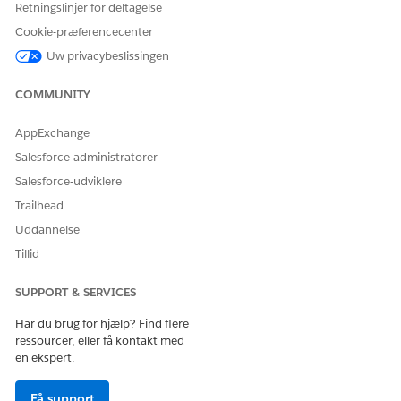
Retningslinjer for deltagelse
Aktiver salgsmetodologi
Cookie-præferencecenter
Hvis du vil have dine sælgere i gang med at spore aftalers
Uw privacybeslissingen
status ved brug af en salgsmetodologi, skal du aktivere og
aktivere en metodologi.
COMMUNITY
AppExchange
Salesforce-administratorer
LØSTE DENNE ARTIKEL DIT PROBLEM?
Salesforce-udviklere
Giv os besked, så vi kan forbedre os!
Trailhead
Ja
Nej
Uddannelse
Tillid
SUPPORT & SERVICES
Har du brug for hjælp? Find flere
ressourcer, eller få kontakt med
en ekspert.
Få support