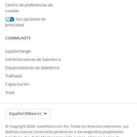
Centro de preferencias de
Consideraciones para la configuración de la metodología
cookies
de ventas
Revise consideraciones importantes antes de configurar
Sus opciones de
una metodología de ventas.
privacidad
Activar metodología de ventas
COMMUNITY
Para que sus representantes de ventas comiencen a
realizar un seguimiento del progreso de las negociaciones
AppExchange
utilizando una metodología de ventas, active y active una
Administradores de Salesforce
metodología.
Desarrolladores de Salesforce
Trailhead
Capacitación
¿RESOLVIÓ ESTE ARTÍCULO SU PROBLEMA?
Trust
¡Háganos saber cómo podemos mejorar!
Sí
No
Select Org
Español (México)
© Copyright 2026, Salesforce.com Inc. Todos los derechos reservados. Las
distintas marcas comerciales pertenecen a sus respectivos propietarios.