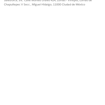
Salesforce, Inc. Calle Montes Urales 424, Lomas - Virreyes, Lomas de
Chapultepec V Secc., Miguel Hidalgo, 11000 Ciudad de México