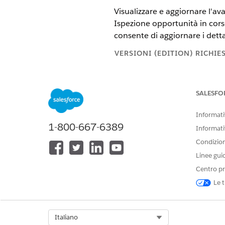
Visualizzare e aggiornare l'a
Ispezione opportunità in cors
consente di aggiornare i detta
VERSIONI (EDITION) RICHIE
Visualizzare le versioni supporta
SALESFO
Informazioni sullo stato del
Informativ
1-800-667-6389
Informati
Condizioni
Linee gui
Centro pr
Le t
Select Org
Italiano