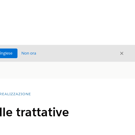
Chiud
'inglese
Non ora
Chiudi
 REALIZZAZIONE
e trattative