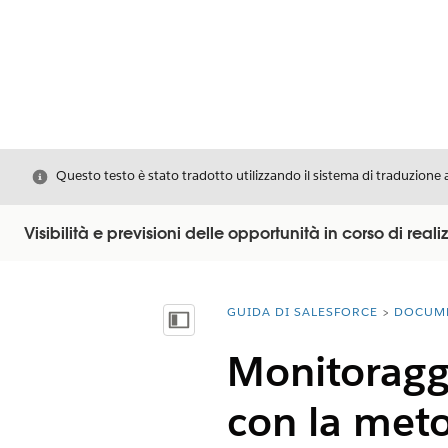
Chiudi
Questo testo è stato tradotto utilizzando il sistema di traduzione 
Visibilità e previsioni delle opportunità in corso di real
GUIDA DI SALESFORCE
DOCUM
Ti trovi qui:
Mostra sommario
Monitoraggi
con la meto