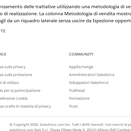
vanzamento delle trattative utilizzando una metodologia di v
o di realizzazione. La colonna Metodologia di vendita mostra 
gli da un riquadro laterale senza uscire da Ispezione opportu
STE
te
.
RCE
COMMUNITY
la metodologia
a sulla privacy
AppExchange
va sulla protezione
Amministratori Salesforce
 di utilizzo
Sviluppatori Salesforce
da per la partecipazione
Trailhead
eferenze cookie
Formazione
ue scelte in materia di privacy
Trust
© Copyright 2026, Salesforce.com Inc. Tutti i diritti riservati. Vari marchi di pro
salesforce.com Italy S.r.l., Piazza Filippo Meda 5, 20121 Milano (MI) Capit