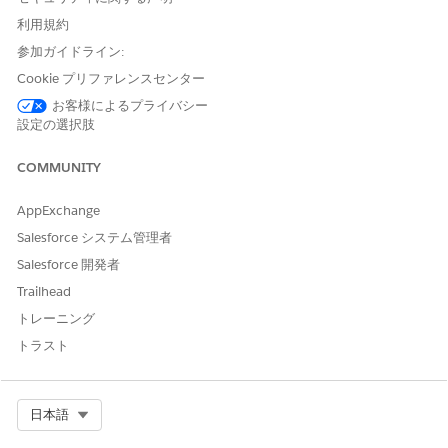
ップの完了または強度を反映します。アイコンにマウスポインタ
利用規約
ーを置くと、進行状況の概要を示すウィンドウが表示されます。
参加ガイドライン:
ICON
示唆...
Cookie プリファレンスセンター
メモまたは信頼性レベルは追
お客様によるプライバシー
加されません
設定の選択肢
信頼性レベルなしで追加され
COMMUNITY
たメモ
AppExchange
メモのない低信頼性セット
Salesforce システム管理者
Salesforce 開発者
信頼性の低いメモの追加
Trailhead
トレーニング
メモなしの中程度の信頼性セ
ット
トラスト
中程度の信頼性で追加された
メモ
Select Org
日本語
メモなしの高信頼セット