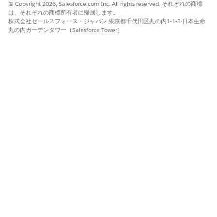
© Copyright 2026, Salesforce.com Inc. All rights reserved. それぞれの商標
は、それぞれの商標所有者に帰属します。
高い信頼性で追加され、完了
株式会社セールスフォース・ジャパン 東京都千代田区丸の内1-1-3 日本生命
とマークされたメモ
丸の内ガーデンタワー（Salesforce Tower）
方法論ステップの更新
パイプラインビューから直接方法論ステップを更新します。[セー
ルス手法] 列のアイコンをクリックしてサイドパネルを開き、更新
します。
各ステップの主要な詳細を取得するメモを追加します。
商談の強さを反映するために [低]、[中]、または [高] を選択し
て、信頼性レベルを設定します。
案件の進行状況に応じて詳細を更新し、情報を最新の状態に保
ちます。
パイプラインビューから離れずに更新を保存すれば、データの
正確性を維持できます。
この記事で問題は解決されましたか?
ご意見をお待ちしております。