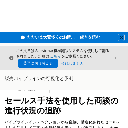
ただいま大変多くのお問い合わせをいただいており、ご連絡までにお時間を頂戴しております
続きを読む
Clo
この文章は Salesforce 機械翻訳システムを使用して翻訳
されました。詳細は
こちら
をご参照ください。
閉じる
閉じ
閉じる
英語に切り替える
今はしません
販売パイプラインの可視化と予測
目次
目次を表示
セールス手法を使用した商談の
進行状況の追跡
パイプラインインスペクションから直接、構造化されたセールス
手法を使用して商談の進行状況を表示および更新します。[セール