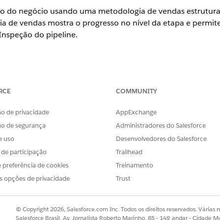
esso do negócio usando uma metodologia de vendas estrutu
ia de vendas mostra o progresso no nível da etapa e permite
 Inspeção do pipeline.
RCE
COMMUNITY
logia
o de privacidade
AppExchange
ão de segurança
Administradores do Salesforce
e uso
Desenvolvedores do Salesforce
s de participação
Trailhead
 preferência de cookies
Treinamento
s opções de privacidade
Trust
© Copyright 2026, Salesforce.com Inc. Todos os direitos reservados. Várias m
Salesforce Brasil, Av. Jornalista Roberto Marinho, 85 - 14º andar - Cidade M