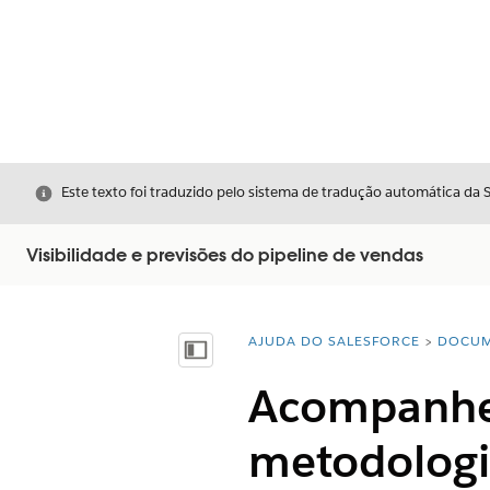
Fechar
Este texto foi traduzido pelo sistema de tradução automática da 
Visibilidade e previsões do pipeline de vendas
AJUDA DO SALESFORCE
DOCUM
Você está aqui:
Mostrar índice
Acompanhe 
metodologi