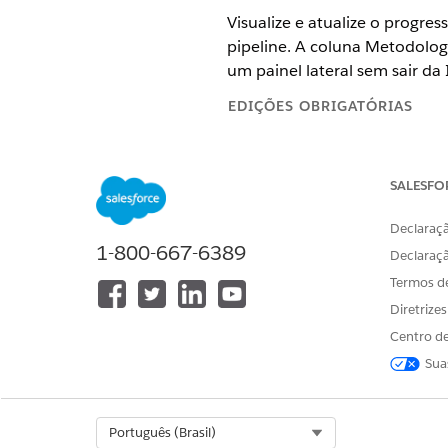
Visualize e atualize o progr
pipeline. A coluna Metodolog
um painel lateral sem sair da
EDIÇÕES OBRIGATÓRIAS
Exibir edições com suporte
.
SALESFO
Entender o status da metodo
Declaraçã
1-800-667-6389
Declaraç
Termos d
Diretrize
Centro de
Sua
Select Org
Português (Brasil)