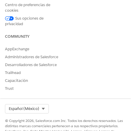
Centro de preferencias de
una plantilla de metodología preconstruida o crear la
cookies
suya propia.
Haga clic en
Revisar
y luego
Guardar
.
Sus opciones de
privacidad
CONSULTE TAMBIÉN:
COMMUNITY
Ayuda de Salesforce: Configurar Agentforce Pipeline
Management
AppExchange
Administradores de Salesforce
Desarrolladores de Salesforce
¿RESOLVIÓ ESTE ARTÍCULO SU PROBLEMA?
Trailhead
¡Háganos saber cómo podemos mejorar!
Capacitación
Sí
No
Trust
Select Org
Español (México)
© Copyright 2026, Salesforce.com Inc. Todos los derechos reservados. Las
distintas marcas comerciales pertenecen a sus respectivos propietarios.