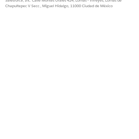
Salesforce, Inc. Calle Montes Urales 424, Lomas - Virreyes, Lomas de
Chapultepec V Secc., Miguel Hidalgo, 11000 Ciudad de México