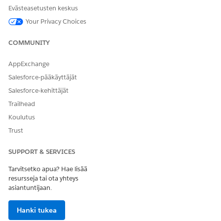
mukauttaa käyttövalmista metodologiamallia tai luoda
Evästeasetusten keskus
omiasi.
Your Privacy Choices
Napsauta
Tarkastele
ja sitten
Tallenna
.
COMMUNITY
KATSO MYÖS:
Salesforce-ohje: Agentforce Pipeline Management -
AppExchange
sovelluksen määrittäminen
Salesforce-pääkäyttäjät
Salesforce-kehittäjät
Trailhead
RATKAISIKO TÄMÄ ARTIKKELI ONGELMASI?
Koulutus
Anna palautetta, jotta voimme kehittyä!
Trust
Kyllä
Ei
SUPPORT & SERVICES
Tarvitsetko apua? Hae lisää
resursseja tai ota yhteys
asiantuntijaan.
Hanki tukea