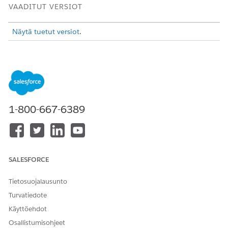
VAADITUT VERSIOT
Näytä tuetut versiot
.
TARVITTAVAT KÄYTTÖOIKEUDET
Myyntiputken tarkastus -
Sovelluksen mukautusoikeus
ominaisuuden ottaminen
OR
käyttöön:
Kaikkien tietojen
1-800-667-6389
muokkausoikeus
Valitse hammasrataskuvakkeesta
Salesforce Go
ja hae
sitten
Salesforce Go -aloitussivulta.
Myyntimetodologia
Ota myyntimetodologia käyttöön.
SALESFORCE
Odota muutaman sekunnin päästäksesi Myyntiputken
tarkastus -ominaisuuden käyttöön, jos se ei ole käytössä.
Tietosuojalausunto
Napsauta Aktivoi myyntimetodologia -osiosta
Hallinta
.
Turvatiedote
Valitse myyntimetodologia Valitse metodologia -ikkunasta.
Käyttöehdot
Voit aktivoida vain yhden metodologian kerralla, joten
valitse liiketoimintatarpeisiisi sopiva metodologia. Voit
Osallistumisohjeet