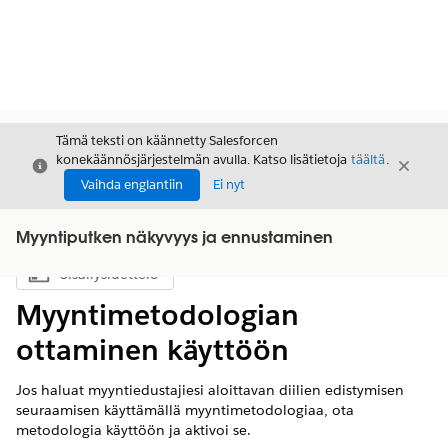
Tämä teksti on käännetty Salesforcen
konekäännösjärjestelmän avulla. Katso lisätietoja
täältä
.
Sulje
Sulje
Sulje
Vaihda englantiin
Ei nyt
Myyntiputken näkyvyys ja ennustaminen
Sisällysluettelo
Näytä sisällysluettelo
Myyntimetodologian
ottaminen käyttöön
Jos haluat myyntiedustajiesi aloittavan diilien edistymisen
seuraamisen käyttämällä myyntimetodologiaa, ota
metodologia käyttöön ja aktivoi se.