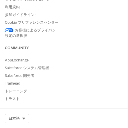
方法論テンプレートをカスタマイズするか、独自の方法論テン
利用規約
プレートを作成できます。
参加ガイドライン:
[
Review (確認
)]、[
Save (保存
)] の順にクリックします。
Cookie プリファレンスセンター
関連項目:
お客様によるプライバシー
設定の選択肢
Salesforce ヘルプ: Agentforce パイプライン管理の設定
COMMUNITY
AppExchange
この記事で問題は解決されましたか?
Salesforce システム管理者
ご意見をお待ちしております。
Salesforce 開発者
はい
いいえ
Trailhead
トレーニング
トラスト
Select Org
日本語