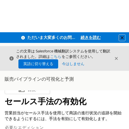
ただいま大変多くのお問い合わせをいただいており、ご連絡までにお時間を頂戴しております
続きを読む
Clo
この文章は Salesforce 機械翻訳システムを使用して翻訳
されました。詳細は
こちら
をご参照ください。
閉じる
閉じ
閉じる
英語に切り替える
今はしません
販売パイプラインの可視化と予測
目次
目次を表示
セールス手法の有効化
営業担当がセールス手法を使用して商談の進行状況の追跡を開始
できるようにするには、手法を有効にして有効化します。
必要なエディション