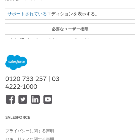
サポートされている
エディションを表示する。
必要なユーザー権限
パイプラインインスペクショ
「アプリケーションのカスタ
ンを有効化する
マイズ」
または
「すべてのデータの編集」
歯車アイコンから [
Salesforce Go]
を選択し、[Salesforce Go]
0120-733-257 | 03-
ホームページで [
を検索します。
Sales Methodology]
4222-1000
[セールス手法] を有効にします。
パイプラインインスペクションが有効になっていない場合は、
数秒待ってから有効にします。
[Activate a Sales Methodology (セールス手法の有効化)] セ
SALESFORCE
クションで、[
Manage (管理
)] をクリックします。
[方法論を選択] ウィンドウで、セールス方法論を選択します。
プライバシーに関する声明
一度に有効化できる方法論は 1 つのみです。そのため、ビジ
ネスニーズに合った方法論を選択してください。事前作成済み
セキュリティに関する声明