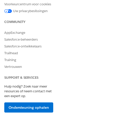
bedrijfsbehoeften. U kunt een vooraf samengestelde
Voorkeurcentrum voor cookies
methodologiesjabloon aanpassen of uw eigen sjabloon
Uw privacybeslissingen
maken.
Klik op
Beoordelen
en vervolgens op
Opslaan
.
COMMUNITY
ZIE OOK:
AppExchange
Help van Salesforce: Agentforce Pijplijnbeheer instellen
Salesforce-beheerders
Salesforce-ontwikkelaars
Trailhead
Training
HEEFT DIT ARTIKEL UW PROBLEEM OPGELOST?
Laat ons weten wat we kunnen doen om te verbeteren!
Vertrouwen
Ja
Nee
SUPPORT & SERVICES
Hulp nodig? Zoek naar meer
resources of neem contact met
een expert op.
Ondersteuning ophalen