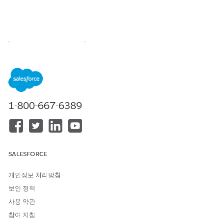
목차
목차 표시
파이프라인 검사에서 활성 연락처
보기
1-800-667-6389
각 기회에 적극적으로 참여한 연락처 수를 확인하여 이해당사자 격
차를 식별하고 주의를 기울여야 하는 거래에 집중합니다. 이 정보를
사용하여 거래를 진행할 수 있는 적절한 사람과 연결할 수 있습니
다.
필수 EDITION
SALESFORCE
지원되는 Edition
을 확인하세요.
개인정보 처리방침
보안 정책
필요한 사용자 권한
사용 약관
참여 지침
연락처 열 보기:
파이프라인 검사 사용자 권한