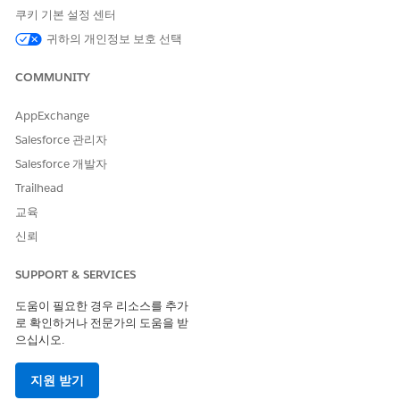
쿠키 기본 설정 센터
활성 연락처를 모니터링하면 참여도가 낮거나 주요 이해당사자가
귀하의 개인정보 보호 선택
누락된 거래와 같은 위험을 파악할 수 있습니다.
목록의 연락처 수와 사이드 패널의 세부 사항이 다를 수 있습니다.
COMMUNITY
연락처 열에 한 번에 25개의 기회에 대한 데이터가 표시되며 지난
30일 또는 처음 20,000개의 활동의 연락처로 제한됩니다. 거래에
AppExchange
활동량이 매우 많은 경우 일부 연락처가 목록의 총 수에 포함되지
Salesforce 관리자
않을 수 있습니다. 이러한 제한 없이 전체 보기를 보려면 한 번에 단
일 기회에 대한 데이터를 검색하고 모든 관련 연락처를 표시하는 사
Salesforce 개발자
이드 패널을 엽니다. 연락처 열을 표시에 추가하지 않은 경우에도
Trailhead
사이드 패널을 사용할 수 있습니다.
교육
Opportunities(기회) 탭에서
Pipeline Inspection
(파이프라인
신뢰
검사)을 클릭합니다.
거래에서 얼마나 많은 사람들이 활성화되었는지 확인하려면 기
SUPPORT & SERVICES
회 목록에서
연락처
열을 찾습니다.
카운트에는 지난 30일 동안 이메일 또는 회의와 같은 활동에 관
도움이 필요한 경우 리소스를 추가
여한 연락처가 포함됩니다.
로 확인하거나 전문가의 도움을 받
으십시오.
연락처 열이 표시되지 않는 경우 기어 아이콘을 클릭하고 표시
할 필드
선택
을 선택하고
연락처를
추가합니다.
지원 받기
목록에서 나가지 않고 해당 연락처를 보려면 연락처 열의 번호