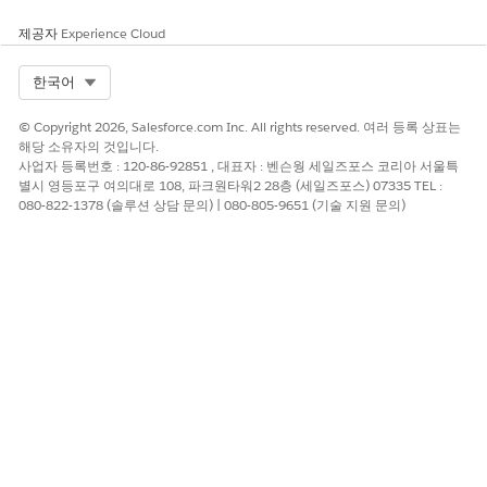
위로 마우스를 이동합니다.
제공자
Experience Cloud
마우스를 올리면 가장 최근에 활성화된 연락처, 직함 및 거래의
역할이 최대 3개까지 표시됩니다.
Select Org
한국어
지난 30일간의 참여 내역을 보거나 조치를 취하려면 연락처 열
의 번호를 클릭하여 사이드 패널을 엽니다.
© Copyright 2026, Salesforce.com Inc. All rights reserved. 여러 등록 상표는
지난 30일간 활성화된 모든 연락처와 마지막 활동 세부 사항을
해당 소유자의 것입니다.
사업자 등록번호 : 120-86-92851 , 대표자 : 벤슨웡 세일즈포스 코리아 서울특
보려면
연락처
탭을 클릭합니다.
별시 영등포구 여의대로 108, 파크원타워2 28층 (세일즈포스) 07335 TEL :
연락처의 전체 레코드를 보려면 연락처 이름을 클릭합니다.
080-822-1378 (솔루션 상담 문의) | 080-805-9651 (기술 지원 문의)
패널에서 직접 메시지를 보내려면 이메일 아이콘을 클릭합니다.
연락처 열에서 음성 통화 활동과 관련된 연락처를 보려면 관리
자에게 Messaging 사용자 개체의 연락처 필드에 대한 필드 수
준 보안 설정을 요청합니다.
다음 사항도 참조:
Salesforce 도움말: Agentforce 파이프라인 관리 설정
이 기사를 통해 문제를 해결했습니까?
개선을 위한 의견을 보내주세요.