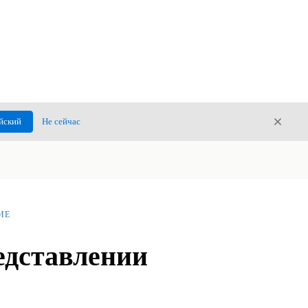
Закры
йский
Не сейчас
Закрыт
ИЕ
едставлении