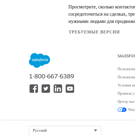
Просмотрите, сколько контакто
сосредоточиться на сделках, т
нужными людьми для продвиже
ТРЕБУЕМЫЕ ВЕРСИИ
Просмотр поддерживаемых версий
SALESFO
Положени
Для просмотра столбца контактов:
1-800-667-6389
Положение
Отслеживание активных контакт
Условия и
заинтересованных лиц.
Правила у
Центр нас
Количество контактов в списке
25 возможностей одновременно 
You
очень большой объем действий,
представления без этих огранич
Select Org
Русский
отображает все соответствующие