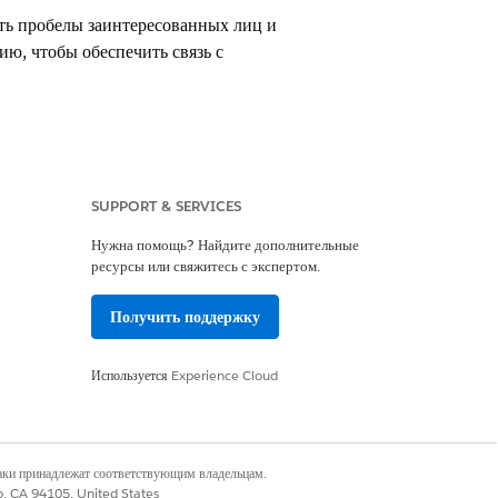
ить пробелы заинтересованных лиц и
ю, чтобы обеспечить связь с
SUPPORT & SERVICES
Нужна помощь? Найдите дополнительные
верки ожидаемых продаж
ресурсы или свяжитесь с экспертом.
ятостью или отсутствие ключевых
Получить поддержку
ц «Контакты» отображает данные для
Используется
Experience Cloud
000 действий. Если сделка содержит
во контактов списка. Для полного
дельной возможности за раз и
наки принадлежат соответствующим владельцам.
ец «Контакты» не добавлен на экран.
co, CA 94105, United States