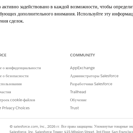
в активно задействовано в каждой возможности, чтобы определ
ребующих дополнительного внимания. Используйте эту информаци
ния сделок.
.
RCE
COMMUNITY
НЕОБХОДИМЫЕ ПОЛНОМОЧИЯ ПОЛЬЗОВАТЕЛЯ
е о конфиденциальности
AppExchange
Полномочия пользователя про
 о безопасности
Администраторы Salesforce
ов помогает обнаружить риски, например, сделки с низкой зан
спользования
Разработчики Salesforce
частия
Trailhead
троек cookie-файлов
Обучение
 и сведения на боковой панели могут иногда отличаться. Столбе
и ограничен контактами за последние 30 дней или первые 20 
r Privacy Choices
Trust
 некоторые контакты могут не быть добавлены в общее количест
ений откройте боковую панель, которая извлекает данные для от
© salesforce.com, inc., 2026 гг. Все права защищены. Упомянутые товарные з
 контакты. Боковая панель остается доступной, даже если столб
Salesforce, Inc. Salesforce Tower, 415 Mission Street, 3rd Floor, San Francis