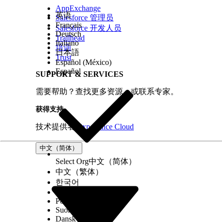
对于变量，选择您创建的集合变量。
AppExchange
对于运算符，选择
添加
，并输入字段的 API 名
英语
Salesforce 管理员
编辑获取或执行字段更新建议操作元素。
Français
Salesforce 开发人员
对于自定义自治更新的字段 API 名称参数，选择您创
Deutsch
Trailhead
Italiano
为了确保您获得想要的结果，请
测试流
。然后，在您准
培训
日本語
Trust
Español (México)
Español
SUPPORT & SERVICES
本文章是否解决您的问题？
请与我们共享您的想法，以便我们进行改进！
需要帮助？查找更多资源，或联系专家。
获得支持
技术提供者
Experience Cloud
中文（简体）
Select Org
中文（简体）
中文（繁体）
한국어
Русский
Português (Brasil)
Suomi
Dansk