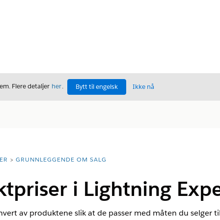
m. Flere detaljer
her
.
Bytt til engelsk
Ikke nå
ER
GRUNNLEGGENDE OM SALG
tpriser i Lightning Exp
r hvert av produktene slik at de passer med måten du selger t