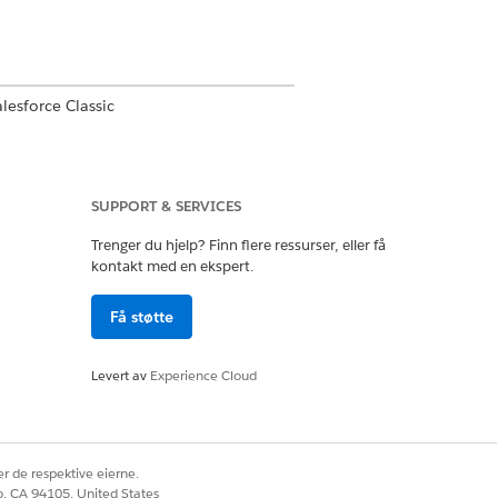
alesforce Classic
rmance
og
Developer
Edition og i
begrenset
Edition med salg
SUPPORT & SERVICES
Trenger du hjelp? Finn flere ressurser, eller få
kontakt med en ekspert.
dukter
Få støtte
Levert av
Experience Cloud
ister
r de respektive eierne.
co, CA 94105, United States