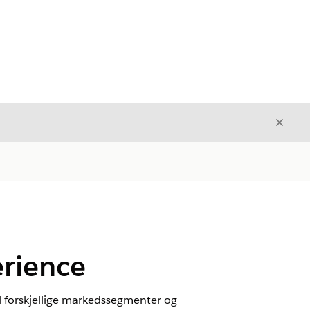
Avslut
Avslutt
erience
il forskjellige markedssegmenter og