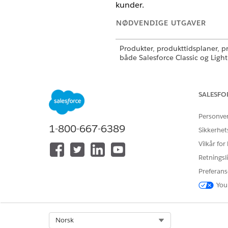
kunder.
NØDVENDIGE UTGAVER
Produkter, produkttidsplaner, pris
både Salesforce Classic og Ligh
Produkter, produkttidsplaner, pris
i
Professional
,
Enterprise
,
Perfo
Edition
SALESFO
Personve
1-800-667-6389
Sikkerhet
For å angi priser for produkter:
Vilkår for
Retningsli
Preferans
You
Angi standardpriser i standar
Select Org
Norsk
Velg et produkt.