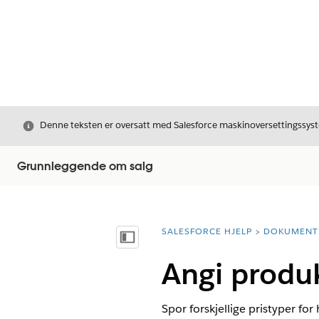
Avslutt
Denne teksten er oversatt med Salesforce maskinoversettingssyste
Grunnleggende om salg
SALESFORCE HJELP
DOKUMENT
Du er her:
Vis innholdsfortegnelse
Angi produk
Spor forskjellige pristyper fo