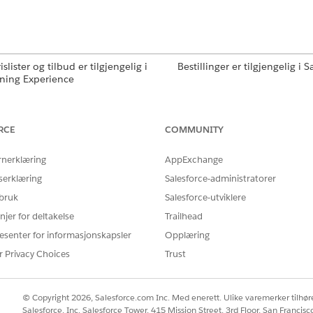
lister og tilbud er tilgjengelig i
Bestillinger er tilgjengelig i S
tning Experience
lister og bestillinger er tilgjengelig
Tilbud er tilgjengelig i
Perfo
rmance
,
Unlimited
og
Developer
Professional
,
Enterprise
og
U
RCE
COMMUNITY
rnerklæring
AppExchange
NØDVENDIGE BRUKERTILLATELSER
serklæring
Salesforce-administratorer
Redigere-tillatelse for pro
 bruk
Salesforce-utviklere
OG
njer for deltakelse
Trailhead
esenter for informasjonskapsler
Opplæring
Redigere-tillatelse for prisl
r Privacy Choices
Trust
dprislisten
© Copyright 2026, Salesforce.com Inc. Med enerett. Ulike varemerker tilhøre
Salesforce, Inc. Salesforce Tower, 415 Mission Street, 3rd Floor, San Francis