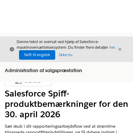
Denne tekst er oversat ved hjælp af Salesforce-
maskinoversættelsessystem. Du finder flere detaljer
her
.
Luk
Luk
Luk
Skift til engelsk
Ikke nu
Administration af salgspræstation
Indhold
Vis indholdsfortegnelse
Salesforce Spiff-
produktbemærkninger for den
30. april 2026
Sæt skub i dit rapporteringsarbejdsflow ved at strømline
tilpassede rapportfilterindstillinger, og få dybere indsigt i