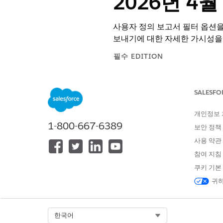
2026년 4월 
사용자 정의 보고서 필터 옵션을
보내기에 대한 자세한 가시성을
필수 EDITION
지원 제품: Salesforce Classic
SALESFO
지원 제품:
Enterprise
,
Unlimited
개인정보
추가 비용으로 지원하는 제품: 웹 
1-800-667-6389
보안 정책
사용 약관
사용자 정의 보고서의 고급 필터
참여 지침
사용자 정의 보고서 필터 옵션 
쿠키 기본
의 보고서 필터에 대한 사용자 
귀하
습니다.
적용 조건:
이번 변경 사항은 Sp
Select Org
한국어