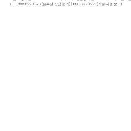
고서가 비활성 또는 일시 삭제된 사용자를 포함하여 모든 사용자
TEL : 080-822-1378 (솔루션 상담 문의) | 080-805-9651 (기술 지원 문의)
이 지나치게 길어졌습니다. 성능을 향상하기 위해 이제 필터 선택
으로 일시 삭제된 사용자를 확인해야 하는 경우 관리자가 특정 회사에 대
보고서 데이터 유효성 검사
orting API에서 직접 내보낸 사용자 정의 보고서에 대한 요약 메타
 줄 수와 API의 통화별 총액을 판독할 수 있습니다.
026년 5월부터 생성된 모든 새 보고서에 사용할 수 있습니다. 이 세부
sforce Spiff에 적용됩니다.
 금융 형태를 확인하기 위해 팀이 다중 통화 보고서 데이터를 집계
로드하고 구문 분석해야 했습니다.