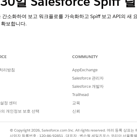
30일 Salesforce Spif
 간소화하여 보고 워크플로를 가속화하고 Spiff 보고 API의 새
 확보합니다.
(일부 조직에서 사용할 수 없음) 및 Lightning Experience 모두
RCE
COMMUNITY
및
Developer
Edition
 처리방침
AppExchange
서비스 API가 활성화된
Professional
Edition
Salesforce 관리자
Salesforce 개발자
 성능
Trailhead
확인기는 사용 가능한 필터 옵션 목록에서 일시 삭제된 사용자를 
 설정 센터
교육
옵션을 가져올 때 활성 사용자만 반환하므로 일시 삭제된 사용자
의 개인정보 보호 선택
신뢰
iff 사용자 정의 보고서에 적용됩니다.
© Copyright 2026, Salesforce.com Inc. All rights reserved. 여러 등
사업자 등록번호 : 120-86-92851 , 대표자 : 벤슨웡 세일즈포스 코리아 서울특