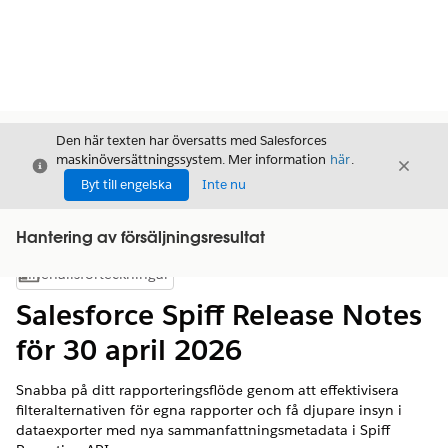
Den här texten har översatts med Salesforces
maskinöversättningssystem. Mer information
här
.
Stäng
Stäng
Stäng
Byt till engelska
Inte nu
Hantering av försäljningsresultat
Innehållsförteckningar
Visa innehållsförteckning
Salesforce Spiff Release Notes
för 30 april 2026
Snabba på ditt rapporteringsflöde genom att effektivisera
filteralternativen för egna rapporter och få djupare insyn i
dataexporter med nya sammanfattningsmetadata i Spiff