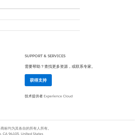
SUPPORT & SERVICES
取自定义报表筛选器的用户选项时返回
需要帮助？查找更多资源，或联系专家。
获得支持
很大的负载，并导致一些用户的加载时
技术提供者
Experience Cloud
改。
有权利。其他各商标均为其各自的所有人所有。
co, CA 94105, United States