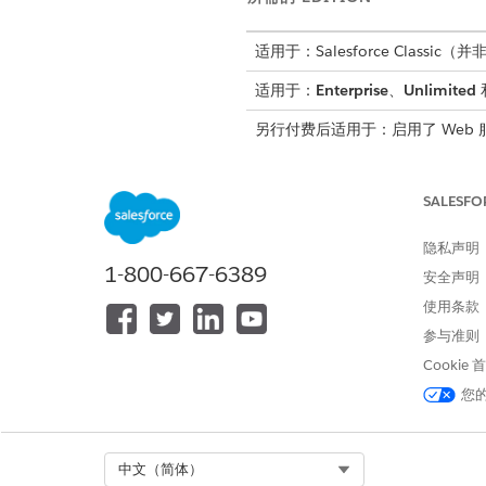
适用于：Salesforce Classic（并
适用于：
Enterprise
、
Unlimited
另行付费后适用于：启用了 Web 服
增强自定义报表的筛选性能
SALESFO
自定义报表筛选器选项解析器
隐私声明
活动用户，防止软删除的用户
1-800-667-6389
安全声明
位置：
此更改适用于 Spiff 自
使用条款
原因：
以前，“自定义报表”加
参与准则
间过长。为了提高性能，筛选
Cookie
您
如果贵组织出于报
备注
Select Org
中文（简体）