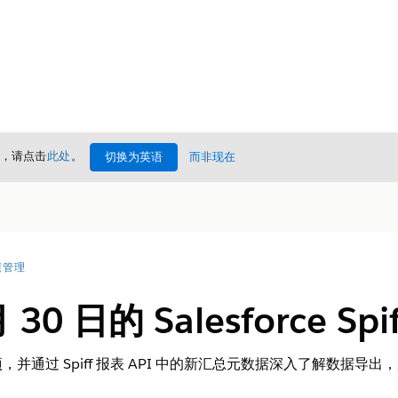
情，请点击
此处
。
切换为英语
而非现在
绩管理
月 30 日的 Salesforce S
并通过 Spiff 报表 API 中的新汇总元数据深入了解数据导