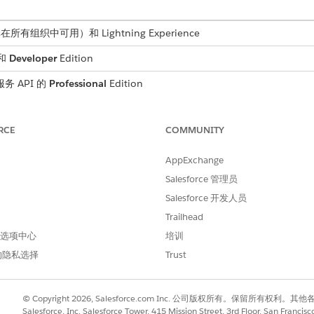
非在所有组织中可用）和 Lightning Experience
和
Developer
Edition
务 API 的
Professional
Edition
RCE
COMMUNITY
会将软删除的用户从可用筛选器选项列表中排除。此更新仅在获
AppExchange
显示为有效的筛选器目标。
Salesforce 管理员
定义报表。
Salesforce 开发人员
载了所有用户，包括未启用或软删除的用户，在服务器上造成了
Trailhead
器选择列表现在排除了软删除或不活动的用户。
 首选项中心
培训
的隐私选择
Trust
告目的需要查看软删除的用户，您的管理员可以请求撤销特定公司的此更
© Copyright 2026, Salesforce.com Inc. 公司版权所有。保留所
Salesforce, Inc. Salesforce Tower, 415 Mission Street, 3rd Floor, San Francis