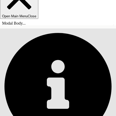
Open Main Menu
Close
Modal Body...
INDHOLD
Søg
Vis indholdsfortegnelse
Indhold