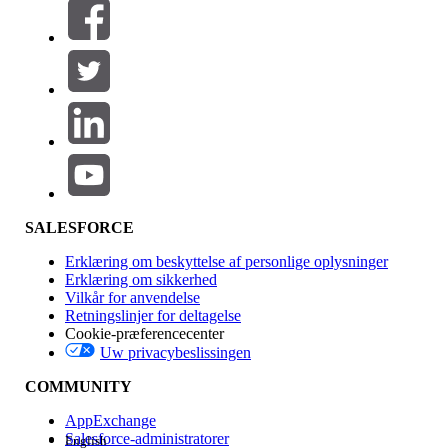
Filtre (0)
VÆLG FILTRE
Tilføj
Produktområde
Funktionspåvirkning
SALESFORCE
Erklæring om beskyttelse af personlige oplysninger
Erklæring om sikkerhed
Vilkår for anvendelse
Retningslinjer for deltagelse
Cookie-præferencecenter
Uw privacybeslissingen
Version
COMMUNITY
AppExchange
Salesforce-administratorer
English