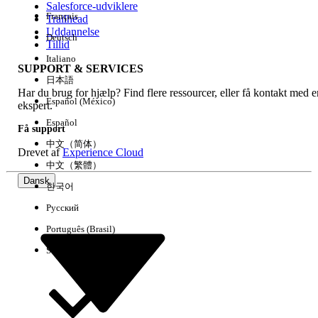
Salesforce-udviklere
Français
Trailhead
Experience
Uddannelse
Deutsch
Tillid
Italiano
SUPPORT & SERVICES
日本語
Har du brug for hjælp? Find flere ressourcer, eller få kontakt med e
Ryd alle
Udført
Español (México)
ekspert.
Español
Få support
中文（简体）
Drevet af
Experience Cloud
中文（繁體）
Dansk
한국어
Русский
Português (Brasil)
Suomi
Ingen resultater