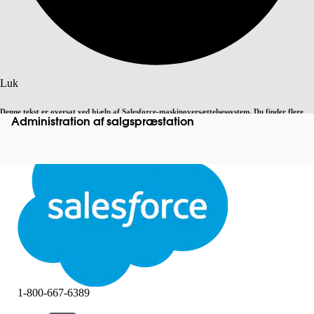
Søg
Luk
Denne tekst er oversat ved hjælp af Salesforce-maskinoversættelsessystem. Du finder flere
Administration af salgspræstation
Skift til engelsk
Ikke nu
detaljer
her
.
Luk
Luk
1-800-667-6389