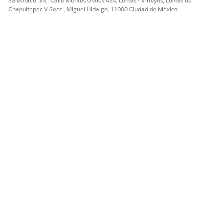
Salesforce, Inc. Calle Montes Urales 424, Lomas - Virreyes, Lomas de
¡Háganos saber cómo podemos mejorar!
Chapultepec V Secc., Miguel Hidalgo, 11000 Ciudad de México
Sí
No