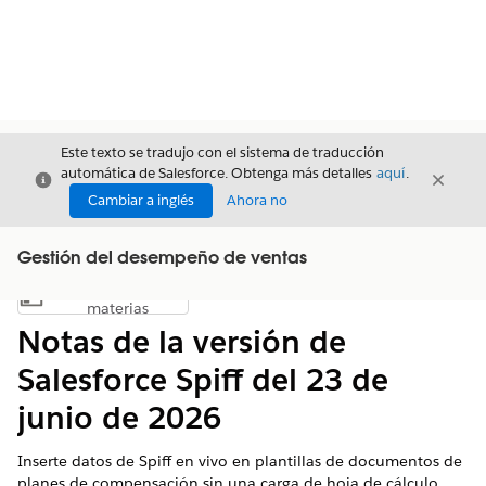
Este texto se tradujo con el sistema de traducción
automática de Salesforce. Obtenga más detalles
aquí
.
Cerrar
Cerrar
Cerrar
Cambiar a inglés
Ahora no
Gestión del desempeño de ventas
Índice de
Mostrar índice de materias
materias
Notas de la versión de
Salesforce Spiff del 23 de
junio de 2026
Inserte datos de Spiff en vivo en plantillas de documentos de
planes de compensación sin una carga de hoja de cálculo