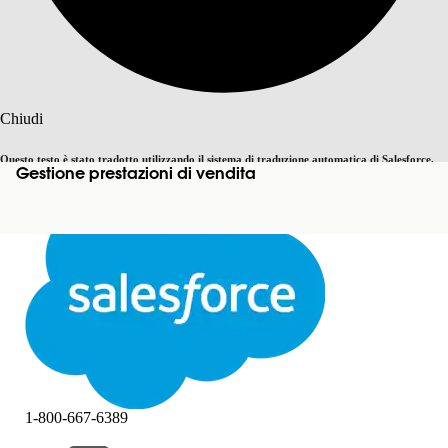
Cerca
Chiudi
Questo testo è stato tradotto utilizzando il sistema di traduzione automatica di Salesforce.
Gestione prestazioni di vendita
Passa all'inglese
Non ora
Ulteriori dettagli sono disponibili
qui
.
Chiudi
Chiudi
1-800-667-6389