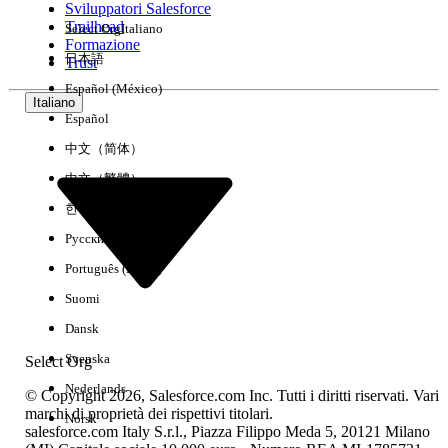
Sviluppatori Salesforce
Trailhead
Select Org
Italiano
Esperienza
Formazione
日本語
Trust
Español (México)
Italiano
Español
Cancella tutto
Chiudi
中文（简体）
中文（繁體）
한국어
Русский
Português (Brasil)
Suomi
Dansk
Svenska
Select Org
Nederlands
© Copyright 2026, Salesforce.com Inc. Tutti i diritti riservati. Vari
marchi di proprietà dei rispettivi titolari.
Norsk
salesforce.com Italy S.r.l., Piazza Filippo Meda 5, 20121 Milano
Nessun risultato