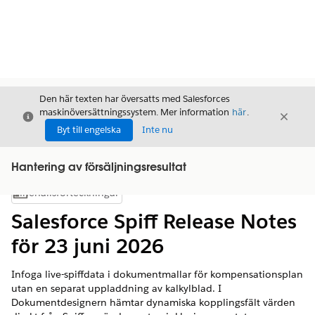
Den här texten har översatts med Salesforces
maskinöversättningssystem. Mer information
här
.
Stäng
Stäng
Stäng
Byt till engelska
Inte nu
Hantering av försäljningsresultat
Innehållsförteckningar
Visa innehållsförteckning
Salesforce Spiff Release Notes
för 23 juni 2026
Infoga live-spiffdata i dokumentmallar för kompensationsplan
utan en separat uppladdning av kalkylblad. I
Dokumentdesignern hämtar dynamiska kopplingsfält värden