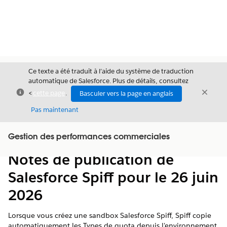
Ce texte a été traduit à l’aide du système de traduction
automatique de Salesforce. Plus de détails, consultez
Fermer
Ferme
<
cette page
.
Basculer vers la page en anglais
Fermer
Pas maintenant
Table des
Gestion des performances commerciales
Afficher la table des matières
matières
Notes de publication de
Salesforce Spiff pour le 26 juin
2026
Lorsque vous créez une sandbox Salesforce Spiff, Spiff copie
automatiquement les Types de quota depuis l'environnement