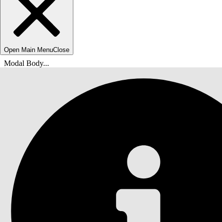
Open Main Menu
Close
Modal Body...
Du er her:
Salesforce Hjelp
Dokumenter
Sales Performance Management (salgsytelsesbe