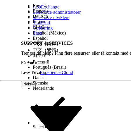
vanskeligere å finne bestemte endringssett i organi
Engelsk
AppExchange
arbeidsflytaktivitet konsulterer brukere Systemakti
Français
Salesforce-administratorer
Deutsch
Salesforce-utviklere
endringssettlisten, og den nye Historikk-fanen bring
Italiano
Trailhead
innsendinger, valideringer, godkjenninger og distri
日本語
Opplæring
Español (México)
Trust
Hvordan:
For å filtrere endringssetttabellen etter 
Español
SUPPORT & SERVICES
endringssett. Hvis du vil filtrere etter arbeidsflyt
中文（简体）
中文（繁體）
distribusjon
, bruker du
status-
filteret. Hvis du vil
Trenger du hjelp? Finn flere ressurser, eller få kontakt med 
한국어
endringssettnavnet for å åpne modalen, og derett
Русский
Få støtte
Português (Brasil)
Spore rapportbehandlingsstatus i forpliktelses- o
Levert av
Suomi
Experience Cloud
Dansk
Hvor:
Denne endringen gjelder for Salesforce Spiff.
Svenska
Norsk
Nederlands
Hvorfor:
Tidligere var det ingen måte å si fra en r
Administratorer og ledere hadde ingen innsikt i om
dataendring, noe som gjorde det vanskeligere å Tru
Behandlingsstatus og Siste vellykkede kjøring, er nå
den gjeldende beregningsstatusen til rapporten. Sist
Select Org
Norsk
slik at du raskt kan se om dataene gjenspeiler en nyl