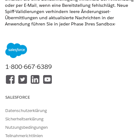
oder per E-Mail, wenn eine Bereitstellung fehlschlägt. Neue
Spiff-Validierungen verhindern leere Änderungsset-
Übermittlungen und aktualisierte Nachrichten in der
Anwendung führen Sie in jeder Phase Ihres Sandbox-
Workflows zum richtigen nächsten Schritt.
ERFORDERLICHE EDITIONEN
Verfügbarkeit: Salesforce Classic (nicht in allen
Organisationen verfügbar) und Lightning Experience
1-800-667-6389
Verfügbarkeit:
Enterprise
,
Unlimited
und
Developer
Edition
Gegen Aufpreis verfügbar in:
Professional
Edition mit
aktivierter Web Services-API
SALESFORCE
Verbesserungen an der Benutzerfreundlichkeit des
Änderungssets
Datenschutzerklärung
Sicherheitserklärung
Wo:
Diese Änderung gilt für Salesforce Spiff.
Nutzungsbedingungen
Warum:
Zuvor enthielten die Tabellen "Eingehende
Teilnahmerichtlinien
Änderungssets" und "Ausgehende Änderungssets" nur die