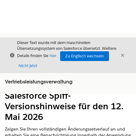
Dieser Text wurde mit dem maschinellen
Übersetzungssystem von Salesforce übersetzt. Weitere
Schließen
Schli
Details finden Sie
hier
.
Zu Englisch wechseln
Schließ
Nicht jetzt
Vertriebsleistungsverwaltung
Inhalt
Inhalt anzeigen
Salesforce Spiff-
Versionshinweise für den 12.
Mai 2026
Zeigen Sie Ihren vollständigen Änderungssetverlauf an und
erhalten Sie eine Benachrichtigung innerhalb der Anwendung