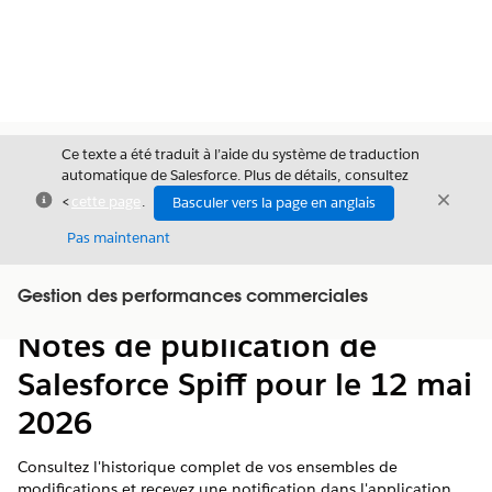
Ce texte a été traduit à l’aide du système de traduction
automatique de Salesforce. Plus de détails, consultez
Fermer
Ferme
<
cette page
.
Basculer vers la page en anglais
Fermer
Pas maintenant
Table des
Gestion des performances commerciales
Afficher la table des matières
matières
Notes de publication de
Salesforce Spiff pour le 12 mai
2026
Consultez l'historique complet de vos ensembles de
modifications et recevez une notification dans l'application