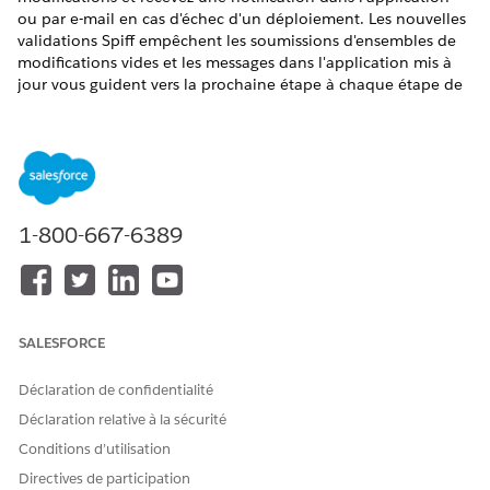
ou par e-mail en cas d'échec d'un déploiement. Les nouvelles
validations Spiff empêchent les soumissions d'ensembles de
modifications vides et les messages dans l'application mis à
jour vous guident vers la prochaine étape à chaque étape de
votre workflow sandbox.
ÉDITIONS REQUISES
Disponible avec : Salesforce Classic (pas disponible dans
toutes les organisations) et Lightning Experience
1-800-667-6389
Disponible avec :
Enterprise
Edition,
Unlimited
Edition et
Developer
Edition
Disponible moyennant un coût supplémentaire dans :
Professional
Edition avec l'API Web Services activée
SALESFORCE
Améliorations de la convivialité des ensembles de
Déclaration de confidentialité
modifications
Déclaration relative à la sécurité
Où :
Cette modification s'applique à Salesforce Spiff.
Conditions d’utilisation
Pourquoi :
Auparavant, les tableaux Ensembles de
Directives de participation