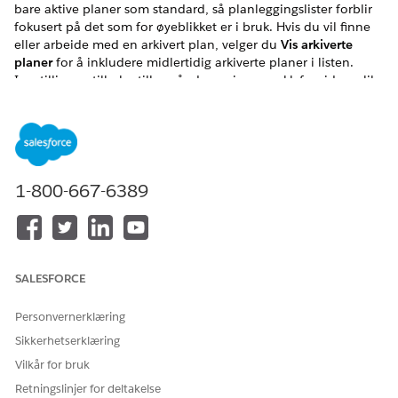
bare aktive planer som standard, så planleggingslister forblir
fokusert på det som for øyeblikket er i bruk. Hvis du vil finne
eller arbeide med en arkivert plan, velger du
Vis arkiverte
planer
for å inkludere midlertidig arkiverte planer i listen.
Innstillingen tilbakestilles når du navigerer vekk fra siden, slik
at du holder planlistene ryddige hver gang du kommer
tilbake.
NØDVENDIGE UTGAVER
Tilgjengelig i både Salesforce Classic (ikke tilgjengelig i alle
1-800-667-6389
organisasjoner) og Lightning Experience
Tilgjengelig i
Enterprise
,
Unlimited
og
Developer
Edition
Tilgjengelig for en ekstra kostnad i
Professional
Edition
SALESFORCE
med Web Services API aktivert
Personvernerklæring
Skjule arkiverte planer fra
Sikkerhetserklæring
planleggingsnedtrekksmenyer og -filtre
Vilkår for bruk
Hvor:
Denne endringen gjelder for Salesforce Spiff.
Retningslinjer for deltakelse