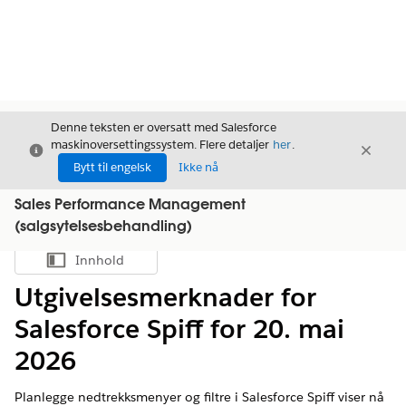
Denne teksten er oversatt med Salesforce
maskinoversettingssystem. Flere detaljer
her
.
Avslutt
Avslut
Avslutt
Bytt til engelsk
Ikke nå
Sales Performance Management
(salgsytelsesbehandling)
Innhold
Vis innholdsfortegnelse
Utgivelsesmerknader for
Salesforce Spiff for 20. mai
2026
Planlegge nedtrekksmenyer og filtre i Salesforce Spiff viser nå