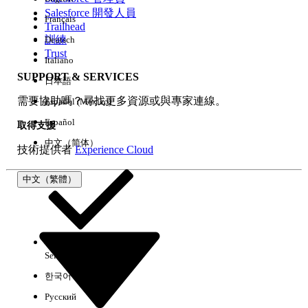
Salesforce 開發人員
Français
經驗
Trailhead
訓練
Deutsch
Trust
Italiano
SUPPORT & SERVICES
日本語
全部清除
完成
需要協助嗎？尋找更多資源或與專家連線。
Español (México)
Español
取得支援
中文（简体）
技術提供者
Experience Cloud
中文（繁體）
Select Org
中文（繁體）
한국어
Русский
沒有結果