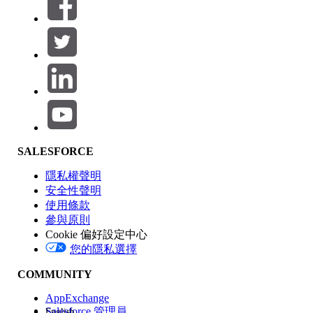
篩選條件： (0)
選取篩選
新增
產品區域
SALESFORCE
功能影響
隱私權聲明
安全性聲明
使用條款
參與原則
Cookie 偏好設定中心
版本
您的隱私選擇
COMMUNITY
AppExchange
Salesforce 管理員
English