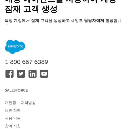
잠재 고객 생성
특정 계정에서 잠재 고객을 생성하고 세일즈 담당자에게 할당합니
다.
필수 EDITION
제공 제품: Lightning Edition
Enterprise
,
Performance
및
Unlimited
Edition과 세일즈용
1-800-667-6389
Agentforce 또는 Industry 추가 라이센스용 Agentforce에서 제
공되거나 Agentforce 1 Sales 또는 Industry Edition에 포함되
어 있습니다. 각 사용자에게 세일즈용 Agentforce 또는 산업용
Agentforce 추가 기능이 있어야만 작업에 액세스할 수 있습니다.
SALESFORCE
필요한 사용자 권한
개인정보 처리방침
계정에서 잠재 고객 생성:
세일즈 에이전트 잠재 고객 예
보안 정책
상
사용 약관
시작하기 전에:
예상 에이전트 구성
참여 지침