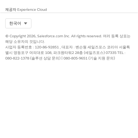
제공자
Experience Cloud
Select Org
한국어
잠재 고객을 생성할 잠재 고객 에이전트를 선택합니다.
라이센스가 있는 세일즈 담당자에게 잠재 고객을 할당하고 생성
© Copyright 2026, Salesforce.com Inc. All rights reserved. 여러 등록 상표는
할 최대 잠재 고객 수를 입력합니다.
해당 소유자의 것입니다.
생성
을 클릭합니다.
사업자 등록번호 : 120-86-92851 , 대표자 : 벤슨웡 세일즈포스 코리아 서울특
프로세스가 완료되면 생성된 잠재 고객 수에 대한 알림이 전송
별시 영등포구 여의대로 108, 파크원타워2 28층 (세일즈포스) 07335 TEL :
됩니다.
080-822-1378 (솔루션 상담 문의) | 080-805-9651 (기술 지원 문의)
이 기사를 통해 문제를 해결했습니까?
개선을 위한 의견을 보내주세요.
예
아니요