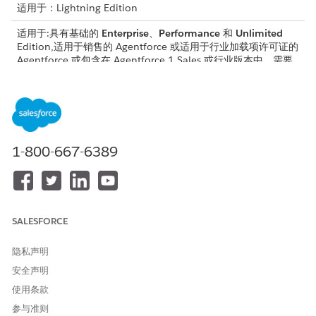
适用于：Lightning Edition
适用于:具有基础的
Enterprise
、
Performance
和
Unlimited
Edition,适用于销售的 Agentforce 或适用于行业加载项许可证的
Agentforce,或包含在 Agentforce 1 Sales 或行业版本中。需要
每个用户拥有适用于销售的 Agentforce 或适用于行业的
Agentforce 加载项，才可以访问操作。
所需用户权限
要从客户生成潜在客户：
销售代理潜在客户
1-800-667-6389
开始之前：
配置潜在客户
在 Salesforce 中打开您想要客服人员从中生成潜在客户的客户
页面。
SALESFORCE
在下拉列表中，选择
从客户生成潜在客户
。
隐私声明
安全声明
使用条款
参与准则