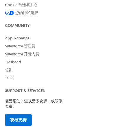
Cookie 首选项中心
您的隐私选择
COMMUNITY
AppExchange
Salesforce 管理员
Salesforce 开发人员
Trailhead
培训
Trust
SUPPORT & SERVICES
需要帮助？查找更多资源，或联系
选择潜在客户客服人员，以生成潜在客户。
专家。
将潜在客户分配给许可的销售代表，并输入要生成的最大潜在客
户数量。
获得支持
单击
生成
。
在流程完成时，您会收到有关生成的潜在客户数量的通知。