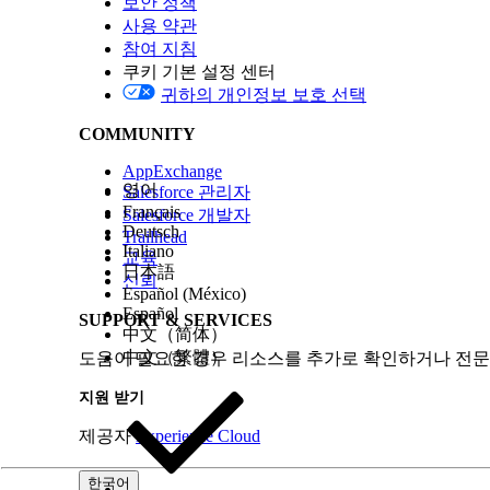
보안 정책
생성된 모든 잠재 고객을 단일 판매 담당자에
사용 약관
당하는 최대 잠재 고객 수를 입력한 다음, 세일
참여 지침
ZoomInfo를 잠재 고객 추천 에이전트와 통합합니다.
쿠키 기본 설정 센터
ZoomInfo는 추가 계정 정보를 제공하는 타사 자원입
귀하의 개인정보 보호 선택
설정
을 클릭합니다.
ZoomInfo 로그인 정보를 입력하거나 ZoomIn
COMMUNITY
에이전트가 ZoomInfo 크레딧 사용 정책에 따라
선택한 도구를 통합한 후
Agentforce Studio로 계속
을
AppExchange
영어
Salesforce 관리자
다음 사항도 참조:
Français
Salesforce 개발자
Deutsch
Trailhead
ZoomInfo: 크레딧 개요
Italiano
교육
日本語
신뢰
Español (México)
Español
이 기사를 통해 문제를 해결했습니까?
SUPPORT & SERVICES
中文（简体）
개선을 위한 의견을 보내주세요.
中文（繁體）
도움이 필요한 경우 리소스를 추가로 확인하거나 전문
지원 받기
제공자
Experience Cloud
한국어