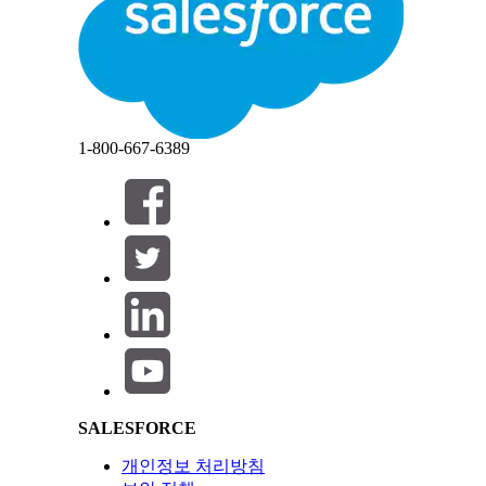
Sales Prospecting 에이전트 만들기 및 구성:
닫기
닫기
잠재 고객 추천 에이전트를 만듭니다.
앱 시작 관리자에서 검색 상자에
Agentforce 
새 에이전트
를 클릭합니다.
잠재 고객 추천 에이전트 템플릿을 선택합니다.
에이전트에게 내부 이름을 지정합니다. 나중에 
1-800-667-6389
에이전트의 언어로 영어를 선택합니다.
현재 잠재 고객은 영어로만 제공됩니다.
보고서 소스에서 잠재 고객을 생성하기 위해 잠재 고
보고서에 계정 필드가 있어야 합니다.
에이전트는 여러 소스에서 가져올 수 있습니다. 지금 또
세일즈 담당자 간 잠재 고객을 배포하는 방법을 선택합
할당을 받으려면 세일즈 담당자에게 라이센스가 있어야
Salesforce Help | Article
세일즈 담당자 간에 균등하게 배포
를 선택하여 
매주 각 담당자에게 할당하는 최대 잠재 고객 수
기존 소유권을 유지
하면 계정 소유자가 잠
여 소유하지 않은 계정에서 생성된 잠재 
SALESFORCE
소유권 덮어쓰기 및 균등하게 분배
는 계정
성된 잠재 고객을 소유합니다.
개인정보 처리방침