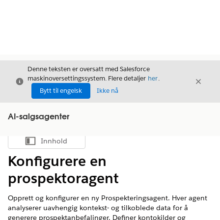
Denne teksten er oversatt med Salesforce
maskinoversettingssystem. Flere detaljer
her
.
Avslutt
Avslut
Avslutt
Bytt til engelsk
Ikke nå
AI-salgsagenter
Innhold
Vis innholdsfortegnelse
Konfigurere en
prospektoragent
Opprett og konfigurer en ny Prospekteringsagent. Hver agent
analyserer uavhengig kontekst- og tilkoblede data for å
generere prospektanbefalinger. Definer kontokilder og