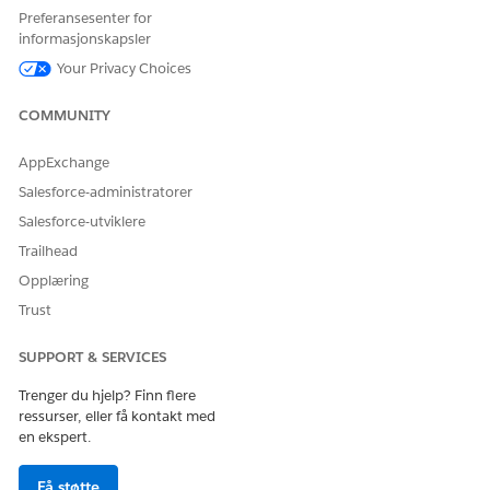
Klikk på
Ny agent
.
Preferansesenter for
Velg malen Prospekteringsagent.
informasjonskapsler
Gi agenten et internt navn. Du kan endre dette navnet
Your Privacy Choices
senere.
Velg engelsk som agentens språk.
COMMUNITY
Prospekteringsagenter er for øyeblikket bare
tilgjengelig på engelsk.
AppExchange
Søk etter kilden som Prospekteringsagent bruker til å
Salesforce-administratorer
generere prospekter, i Rapportkilde.
Salesforce-utviklere
Rapporten må ha et kontofelt.
Trailhead
En agent kan trekke ut fra flere kilder. Du kan legge til flere
kilder nå eller senere.
Opplæring
Velg hvordan prospekter skal distribueres blant selgere.
Trust
For å kunne motta tildelinger må selgeren være lisensiert.
Se
Gi brukere tilgang til Agentforce Prospecting
.
SUPPORT & SERVICES
Velg
Fordel likt blant selgere
for å tildele genererte
prospekter likt til alle lisensierte selgere. Oppgi
Trenger du hjelp? Finn flere
ressurser, eller få kontakt med
maksimalt antall prospekter som agenten tildeler hver
en ekspert.
selger per uke.
Behold eksisterende eierskap
beholder kontoeieren
som prospekteier. Velg eventuelle lisensierte selgere
Få støtte