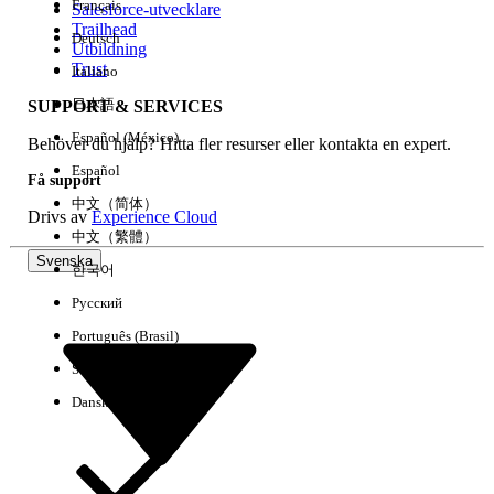
Français
Salesforce-utvecklare
Trailhead
Deutsch
Händelse
Utbildning
Trust
Italiano
日本語
SUPPORT & SERVICES
Español (México)
Behöver du hjälp? Hitta fler resurser eller kontakta en expert.
Rensa alla
Klart
Español
Få support
中文（简体）
Drivs av
Experience Cloud
中文（繁體）
Svenska
한국어
Русский
Português (Brasil)
Suomi
Dansk
Inga resultat