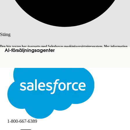
Sök
Stäng
Den här texten har översatts med Salesforces maskinöversättningssystem. Mer information
AI-försäljningsagenter
Byt till engelska
Inte nu
här
.
Stäng
Stäng
1-800-667-6389