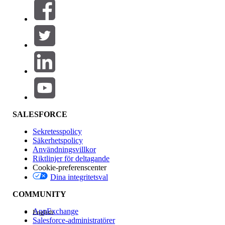
Filter (0)
VÄLJ FILTER
Lägg till
Produktområde
Funktionspåverkan
SALESFORCE
Sekretesspolicy
Säkerhetspolicy
Användningsvillkor
Riktlinjer för deltagande
Cookie-preferenscenter
Dina integritetsval
Version
COMMUNITY
AppExchange
English
Salesforce-administratörer