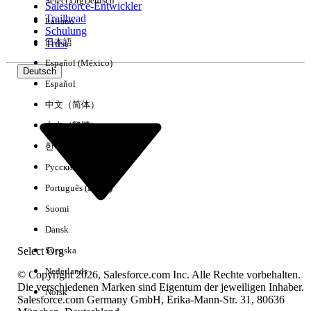
Select Org
Deutsch
Salesforce-Entwickler
Trailhead
Italiano
Erfahrung
Schulung
日本語
Trust
Español (México)
Deutsch
Español
Alle löschen
Fertig
中文（简体）
中文（繁體）
한국어
Русский
Português (Brasil)
Suomi
Dansk
Select Org
Svenska
Nederlands
© Copyright 2026, Salesforce.com Inc. Alle Rechte vorbehalten.
Die verschiedenen Marken sind Eigentum der jeweiligen Inhaber.
Norsk
Salesforce.com Germany GmbH, Erika-Mann-Str. 31, 80636
Keine Ergebnisse