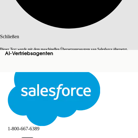
Suche
Schließen
Dieser Text wurde mit dem maschinellen Übersetzungssystem von Salesforce übersetzt.
AI-Vertriebsagenten
Zu Englisch wechseln
Nicht jetzt
Weitere Details finden Sie
hier
.
Schließen
Schließen
1-800-667-6389