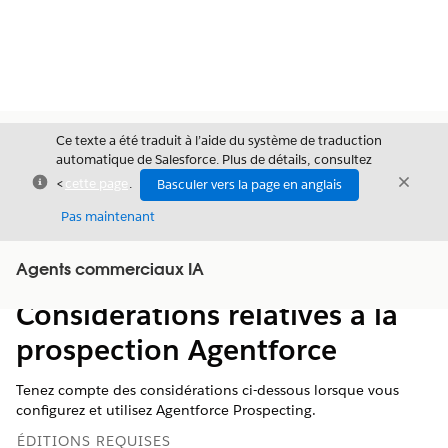
Ce texte a été traduit à l’aide du système de traduction
automatique de Salesforce. Plus de détails, consultez
Fermer
Ferme
<
cette page
.
Basculer vers la page en anglais
Fermer
Pas maintenant
Table des
Agents commerciaux IA
Afficher la table des matières
matières
Considérations relatives à la
prospection Agentforce
Tenez compte des considérations ci-dessous lorsque vous
configurez et utilisez Agentforce Prospecting.
ÉDITIONS REQUISES