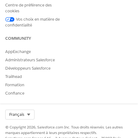
Agentforce Prospecting prend en charge l'anglais dans ces
Centre de préférence des
cookies
paramètres régionaux.
Vos choix en matière de
LANGUE
CODE
confidentialité
États-Unis
en_US
COMMUNITY
Assistance concernant des modèles de langage de
AppExchange
grande taille
Administrateurs Salesforce
Agentforce Prospecting prend en charge ces modèles.
Développeurs Salesforce
Trailhead
MODÈLE
Formation
OpenAI GPT 5
Confiance
Prise en charge du service de couche de confiance
Einstein
Select Org
Français
Agentforce Prospecting prend en charge les services Trust
Layer pris en charge par le type
© Copyright 2026, Salesforce.com Inc. Tous droits réservés. Les autres
Agentforce Employee Agent
.
marques appartiennent à leurs propriétaires respectifs.