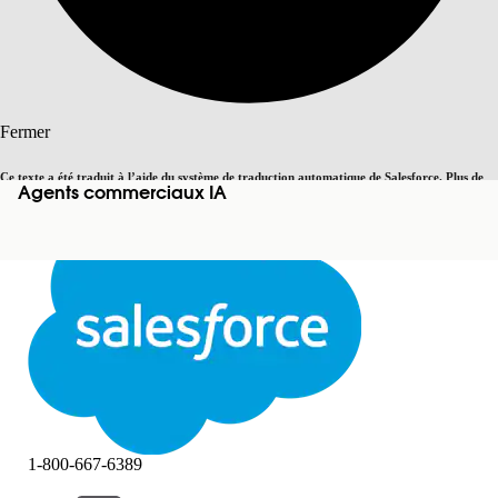
Rechercher
Fermer
Ce texte a été traduit à l’aide du système de traduction automatique de Salesforce. Plus de
Agents commerciaux IA
Basculer vers la page en anglais
détails, consultez <
cette page
.
Pas maintenant
Fermer
Fermer
1-800-667-6389