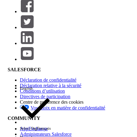
Filtres (0)
SÉLECTIONNER DES FILTRES
Ajouter
Gamme de produits
Impact des fonctionnalités
SALESFORCE
Déclaration de confidentialité
Déclaration relative à la sécurité
English
Conditions d’utilisation
Directives de participation
Centre de préférence des cookies
Vos choix en matière de confidentialité
Edition
COMMUNITY
AppExchange
Select Org
Français
Administrateurs Salesforce