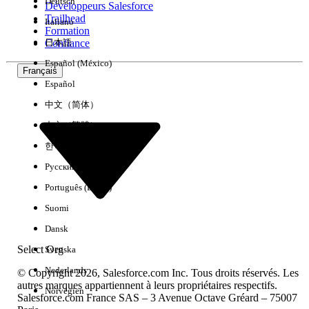
Deutsch
Développeurs Salesforce
Trailhead
Italiano
Expérience
Formation
Confiance
日本語
Español (México)
Français
Español
Effacer tout
Terminé
中文（简体）
中文（繁體）
한국어
Русский
Português (Brasil)
Suomi
Dansk
Select Org
Svenska
Nederlands
© Copyright 2026, Salesforce.com Inc. Tous droits réservés. Les
autres marques appartiennent à leurs propriétaires respectifs.
Norvégien
Salesforce.com France SAS – 3 Avenue Octave Gréard – 75007
Aucun résultat