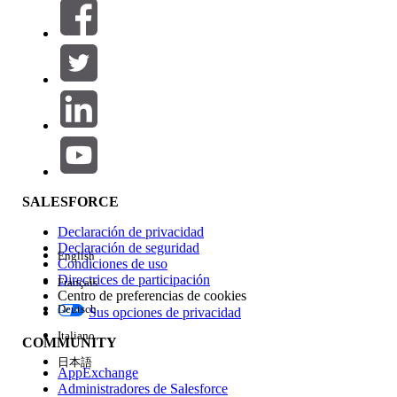
Filtros (0)
SELECCIONAR FILTROS
Agregar
Área de productos
Repercusión de función
SALESFORCE
Declaración de privacidad
Declaración de seguridad
English
Condiciones de uso
Directrices de participación
Français
Centro de preferencias de cookies
Deutsch
Sus opciones de privacidad
Edición
Italiano
COMMUNITY
日本語
AppExchange
Administradores de Salesforce