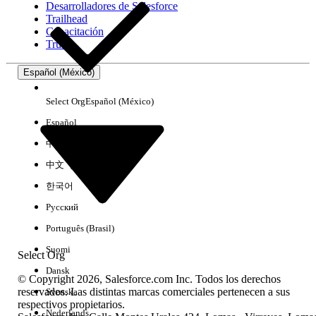
Desarrolladores de Salesforce
Trailhead
Experiencia
Capacitación
Trust
Español (México)
Borrar todo
Listo
Select Org
Español (México)
Español
中文（简体）
中文（繁體）
한국어
Русский
Português (Brasil)
Suomi
Select Org
Dansk
© Copyright 2026, Salesforce.com Inc. Todos los derechos
reservados. Las distintas marcas comerciales pertenecen a sus
Svenska
respectivos propietarios.
No hay resultados
Nederlands