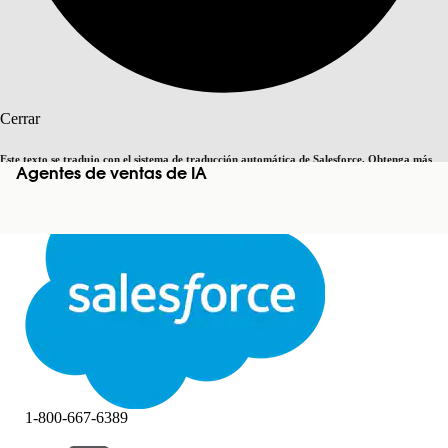
Buscar
Cerrar
Este texto se tradujo con el sistema de traducción automática de Salesforce. Obtenga más
Agentes de ventas de IA
Cambiar a inglés
Ahora no
detalles
aquí
.
Cerrar
Cerrar
1-800-667-6389