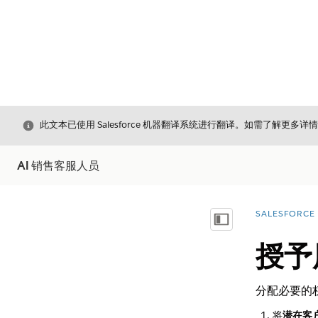
关闭
此文本已使用 Salesforce 机器翻译系统进行翻译。如需了解更多详
AI 销售客服人员
SALESFORCE
您在此处：
显示目录
授予
分配必要的
将
潜在客