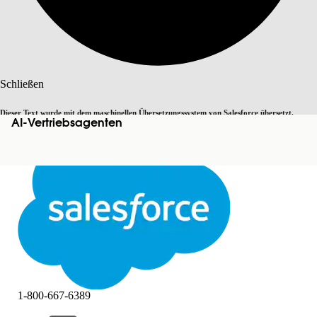
Suche
Schließen
Dieser Text wurde mit dem maschinellen Übersetzungssystem von Salesforce übersetzt.
AI-Vertriebsagenten
Zu Englisch wechseln
Nicht jetzt
Weitere Details finden Sie
hier
.
Schließen
Schließen
1-800-667-6389