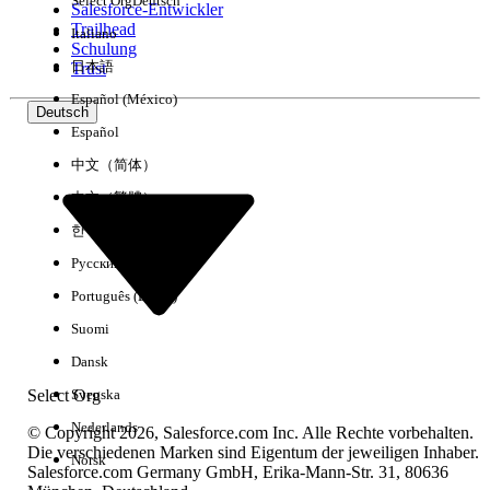
Select Org
Deutsch
Salesforce-Entwickler
Trailhead
Italiano
Erfahrung
Schulung
日本語
Trust
Español (México)
Deutsch
Español
Alle löschen
Fertig
中文（简体）
中文（繁體）
한국어
Русский
Português (Brasil)
Suomi
Dansk
Select Org
Svenska
Nederlands
© Copyright 2026, Salesforce.com Inc. Alle Rechte vorbehalten.
Die verschiedenen Marken sind Eigentum der jeweiligen Inhaber.
Norsk
Salesforce.com Germany GmbH, Erika-Mann-Str. 31, 80636
Keine Ergebnisse