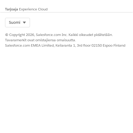
Myynnin osallistumistiheydet
Tarjoaja
Experience Cloud
Select Org
Suomi
RATKAISIKO TÄMÄ ARTIKKELI ONGELMASI?
© Copyright 2026, Salesforce.com Inc. Kaikki oikeudet pidätetään.
Anna palautetta, jotta voimme kehittyä!
Tavaramerkit ovat omistajiensa omaisuutta.
Salesforce.com EMEA Limited, Keilaranta 1, 3rd floor 02150 Espoo Finland
Kyllä
Ei