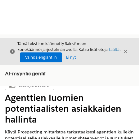
Tämä teksti on käännetty Salesforcen
konekäännösjärjestelmän avulla. Katso lisätietoja
täältä
.
Sulje
Sulje
Sulje
Vaihda englantiin
Ei nyt
AI-myyntiagentit
Sisällysluettelo
Näytä sisällysluettelo
Agenttien luomien
potentiaalisten asiakkaiden
hallinta
Käytä Prospecting-mittaristoa tarkastaaksesi agenttien kullekin
potentiaaliselle asiakkaalle luomat yhteenvedot ja suositukset