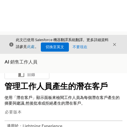
此文已使用 Salesforce 機器翻譯系統翻譯。更多詳細資料
結束
結束
結束
請參見
此處
。
切換至英文
不要現在
AI 銷售工作人員
目錄
顯示目錄
管理工作人員產生的潛在客戶
使用「潛在客戶」顯示面板來檢閱工作人員為每個潛在客戶產生的
摘要與建議,然後批准或拒絕產生的潛在客戶。
必要版本
適用於：Lightning Experience