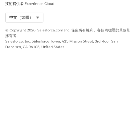
技術提供者
Experience Cloud
Select Org
中文（繁體）
© Copyright 2026, Salesforce.com Inc. 保留所有權利。各個商標屬於其個別
擁有者。
Salesforce, Inc. Salesforce Tower, 415 Mission Street, 3rd Floor, San
Francisco, CA 94105, United States