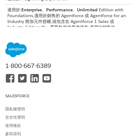
適用於:
Enterprise
、
Performance
、
Unlimited
Edition with
Foundations,適用於銷售的 Agentforce 或 Agentforce for an
Industry 附加元件授權,或包含在 Agentforce 1 Sales 或
Industry Edition 中。需要每個使用者擁有 適用於銷售的
Agentforce 或 Agentforce for Industry 附加元件才能存取動
作。
所需的使用者權限
1-800-667-6389
若要管理工作人員產生的潛在
「銷售工作人員潛在客戶」權
客戶:
限集
或
「潛在工作人員管理員」權限
SALESFORCE
集群組
隱私權聲明
按一下「潛在客戶」索引標籤以檢視「潛在客戶」顯示面板。如
果看不到「潛在客戶」索引標籤,請進入 App Launcher,在搜尋
安全性聲明
方塊中輸入
客戶,然後選取「
潛在
客戶」。
潛在
使用條款
按一下「
檢閱」
以檢視工作人員產生的摘要。
參與原則
使用動作圖示管理產生的潛在客戶,或在工作人員產生的摘要面