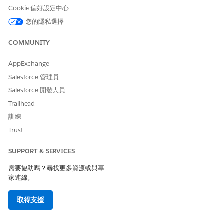
板中按一下「
批准
」或「
拒絕
」。
Cookie 偏好設定中心
選項
結果
您的隱私選擇
批准
批准潛在客戶。
COMMUNITY
批准並新增至步調
批准潛在客戶並將其指派至「Sales 
AppExchange
批准並指派給工作人員
批准潛在客戶並指派給「商機培
Salesforce 管理員
Salesforce 開發人員
拒絕
拒絕潛在客戶。
Trailhead
另請參照：
訓練
Trust
Agentforce 商機培養
銷售參與步調
SUPPORT & SERVICES
需要協助嗎？尋找更多資源或與專
家連線。
此文章是否解決您的問題？
請讓我們知道，以便我們改進！
取得支援
是
否