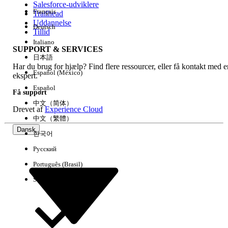
Salesforce-udviklere
Français
Trailhead
Experience
Uddannelse
Deutsch
Tillid
Italiano
SUPPORT & SERVICES
日本語
Har du brug for hjælp? Find flere ressourcer, eller få kontakt med e
Ryd alle
Udført
Español (México)
ekspert.
Español
Få support
中文（简体）
Drevet af
Experience Cloud
中文（繁體）
Dansk
한국어
Русский
Português (Brasil)
Suomi
Ingen resultater