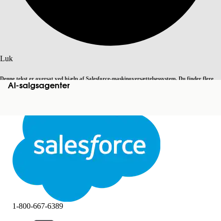
Søg
Luk
Denne tekst er oversat ved hjælp af Salesforce-maskinoversættelsessystem. Du finder flere
AI-salgsagenter
Skift til engelsk
Ikke nu
detaljer
her
.
Luk
Luk
1-800-667-6389