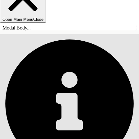
Open Main Menu
Close
Modal Body...
INDHOLD
Søg
Vis indholdsfortegnelse
Indhold