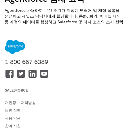
Agentforce 사용하여 우선 순위가 지정된 연락처 및 계정 목록을
생성하고 세일즈 담당자에게 할당합니다. 통화, 회의, 이메일 내역
등 계정의 데이터를 합성하고 Salesforce 및 타사 소스의 조사 컨텍
스트와 결합합니다. 단일 장소에서 모든 고객 데이터를 분석하고 예
상 작업을 중앙 집중화하도록 여러 개의 예상 에이전트를 설정하여
수동 조사의 필요를 줄입니다.
Agentforce Prospecting에 대한 고려 사항
Agentforce Prospecting을 설정하고 사용할 때 다음 사항을 고
려하십시오.
1-800-667-6389
Agentforce Prospecting 설정
Agentforce Prospecting을 설정하고 영업 담당자에게
Prospecting 에이전트 및 생성된 계정 및 연락처에 대한 액세스
권한을 부여합니다. 추가 기능을 구성하고 권한을 할당합니다.
SALESFORCE
잠재 고객 추천 에이전트와 작업
개인정보 처리방침
Salesforce 및 타사 소스에서 잠재 고객을 생성하고 세일즈 담
당자에게 할당하도록 잠재 고객 조성 에이전트를 구성합니다.
보안 정책
예상 에이전트에 기존 계정을 할당하고 구성된 컨텍스트를 사용
사용 약관
하여 잠재 고객을 생성합니다.
참여 지침